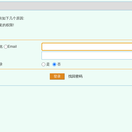
有如下几个原因:
复的权限!
户名
Email
录
是
否
找回密码