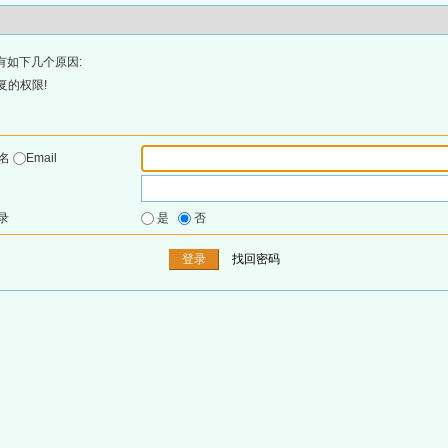
有如下几个原因:
复的权限!
户名
Email
录
是
否
找回密码