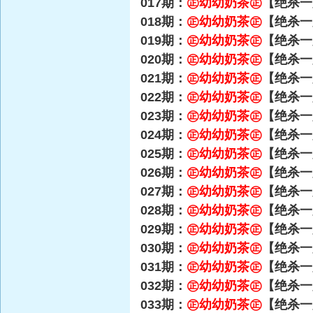
017期：
㊣幼幼奶茶㊣
【绝杀一
018期：
㊣幼幼奶茶㊣
【绝杀一
019期：
㊣幼幼奶茶㊣
【绝杀一
020期：
㊣幼幼奶茶㊣
【绝杀一
021期：
㊣幼幼奶茶㊣
【绝杀一
022期：
㊣幼幼奶茶㊣
【绝杀一
023期：
㊣幼幼奶茶㊣
【绝杀一
024期：
㊣幼幼奶茶㊣
【绝杀一
025期：
㊣幼幼奶茶㊣
【绝杀一
026期：
㊣幼幼奶茶㊣
【绝杀一
027期：
㊣幼幼奶茶㊣
【绝杀一
028期：
㊣幼幼奶茶㊣
【绝杀一
029期：
㊣幼幼奶茶㊣
【绝杀一
030期：
㊣幼幼奶茶㊣
【绝杀一
031期：
㊣幼幼奶茶㊣
【绝杀一
032期：
㊣幼幼奶茶㊣
【绝杀一
033期：
㊣幼幼奶茶㊣
【绝杀一