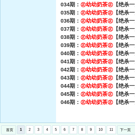
034期：
㊣幼幼奶茶㊣
【绝杀一
035期：
㊣幼幼奶茶㊣
【绝杀一
036期：
㊣幼幼奶茶㊣
【绝杀一
037期：
㊣幼幼奶茶㊣
【绝杀一
038期：
㊣幼幼奶茶㊣
【绝杀一
039期：
㊣幼幼奶茶㊣
【绝杀一
040期：
㊣幼幼奶茶㊣
【绝杀一
041期：
㊣幼幼奶茶㊣
【绝杀一
042期：
㊣幼幼奶茶㊣
【绝杀一
043期：
㊣幼幼奶茶㊣
【绝杀一
044期：
㊣幼幼奶茶㊣
【绝杀一
045期：
㊣幼幼奶茶㊣
【绝杀一
046期：
㊣幼幼奶茶㊣
【绝杀一
1
2
3
4
5
6
7
8
9
10
11
首页
下一页