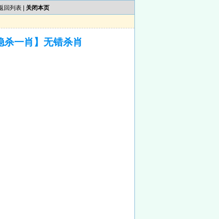
返回列表
|
关闭本页
稳杀一肖】无错杀肖