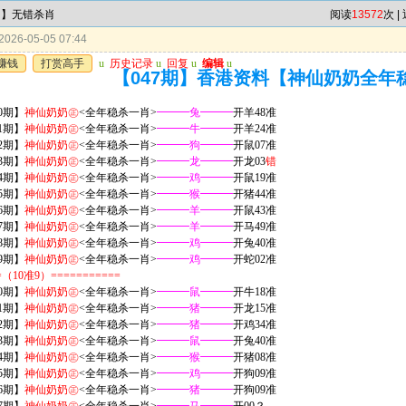
肖】无错杀肖
阅读
13572
次 |
026-05-05 07:44
赚钱
打赏高手
u
历史记录
u
回复
u
编辑
u
【047期】香港资料【神仙奶奶全年
0期】
神仙奶奶㊣
<全年稳杀一肖>
━━━兔━━━
开羊48准
1期】
神仙奶奶㊣
<全年稳杀一肖>
━━━牛━━━
开羊24准
2期】
神仙奶奶㊣
<全年稳杀一肖>
━━━狗━━━
开鼠07准
3期】
神仙奶奶㊣
<全年稳杀一肖>
━━━龙━━━
开龙03
错
4期】
神仙奶奶㊣
<全年稳杀一肖>
━━━鸡━━━
开鼠19准
5期】
神仙奶奶㊣
<全年稳杀一肖>
━━━猴━━━
开猪44准
6期】
神仙奶奶㊣
<全年稳杀一肖>
━━━羊━━━
开鼠43准
7期】
神仙奶奶㊣
<全年稳杀一肖>
━━━羊━━━
开马49准
8期】
神仙奶奶㊣
<全年稳杀一肖>
━━━鸡━━━
开兔40准
9期】
神仙奶奶㊣
<全年稳杀一肖>
━━━鸡━━━
开蛇02准
=（10准9）===========
0期】
神仙奶奶㊣
<全年稳杀一肖>
━━━鼠━━━
开牛18准
1期】
神仙奶奶㊣
<全年稳杀一肖>
━━━猪━━━
开龙15准
2期】
神仙奶奶㊣
<全年稳杀一肖>
━━━猪━━━
开鸡34准
3期】
神仙奶奶㊣
<全年稳杀一肖>
━━━鼠━━━
开兔40准
4期】
神仙奶奶㊣
<全年稳杀一肖>
━━━猴━━━
开猪08准
5期】
神仙奶奶㊣
<全年稳杀一肖>
━━━鸡━━━
开狗09准
6期】
神仙奶奶㊣
<全年稳杀一肖>
━━━猪━━━
开狗09准