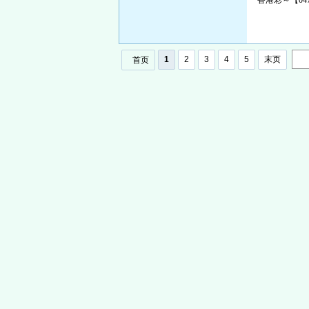
香港彩～【04
1
2
3
4
5
末页
首页