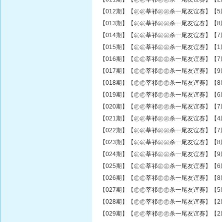
【012期】【㊣㊣莘祁㊣㊣杀一尾友谊赛】【5尾
【013期】【㊣㊣莘祁㊣㊣杀一尾友谊赛】【8尾
【014期】【㊣㊣莘祁㊣㊣杀一尾友谊赛】【7尾
【015期】【㊣㊣莘祁㊣㊣杀一尾友谊赛】【1尾
【016期】【㊣㊣莘祁㊣㊣杀一尾友谊赛】【7尾
【017期】【㊣㊣莘祁㊣㊣杀一尾友谊赛】【9尾
【018期】【㊣㊣莘祁㊣㊣杀一尾友谊赛】【8尾
【019期】【㊣㊣莘祁㊣㊣杀一尾友谊赛】【6尾
【020期】【㊣㊣莘祁㊣㊣杀一尾友谊赛】【7尾
【021期】【㊣㊣莘祁㊣㊣杀一尾友谊赛】【4尾
【022期】【㊣㊣莘祁㊣㊣杀一尾友谊赛】【7尾
【023期】【㊣㊣莘祁㊣㊣杀一尾友谊赛】【8尾
【024期】【㊣㊣莘祁㊣㊣杀一尾友谊赛】【9尾
【025期】【㊣㊣莘祁㊣㊣杀一尾友谊赛】【6尾
【026期】【㊣㊣莘祁㊣㊣杀一尾友谊赛】【8尾
【027期】【㊣㊣莘祁㊣㊣杀一尾友谊赛】【5尾
【028期】【㊣㊣莘祁㊣㊣杀一尾友谊赛】【2尾
【029期】【㊣㊣莘祁㊣㊣杀一尾友谊赛】【2尾