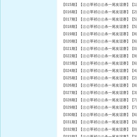
【015期】【㊣㊣莘祁㊣㊣杀一尾友谊赛】【1尾
【016期】【㊣㊣莘祁㊣㊣杀一尾友谊赛】【2尾
【017期】【㊣㊣莘祁㊣㊣杀一尾友谊赛】【5尾
【018期】【㊣㊣莘祁㊣㊣杀一尾友谊赛】【5尾
【019期】【㊣㊣莘祁㊣㊣杀一尾友谊赛】【8尾
【020期】【㊣㊣莘祁㊣㊣杀一尾友谊赛】【6尾
【021期】【㊣㊣莘祁㊣㊣杀一尾友谊赛】【0尾
【022期】【㊣㊣莘祁㊣㊣杀一尾友谊赛】【9尾
【023期】【㊣㊣莘祁㊣㊣杀一尾友谊赛】【6尾
【024期】【㊣㊣莘祁㊣㊣杀一尾友谊赛】【4尾
【025期】【㊣㊣莘祁㊣㊣杀一尾友谊赛】【2尾
【026期】【㊣㊣莘祁㊣㊣杀一尾友谊赛】【8尾
【027期】【㊣㊣莘祁㊣㊣杀一尾友谊赛】【3尾
【028期】【㊣㊣莘祁㊣㊣杀一尾友谊赛】【7尾
【029期】【㊣㊣莘祁㊣㊣杀一尾友谊赛】【7尾
【030期】【㊣㊣莘祁㊣㊣杀一尾友谊赛】【6尾
【031期】【㊣㊣莘祁㊣㊣杀一尾友谊赛】【6尾
【032期】【㊣㊣莘祁㊣㊣杀一尾友谊赛】【0尾
【033期】【㊣㊣莘祁㊣㊣杀一尾友谊赛】【3尾