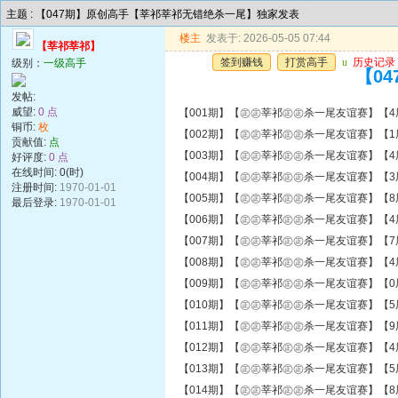
主题 : 【047期】原创高手【莘祁莘祁无错绝杀一尾】独家发表
楼主
发表于: 2026-05-05 07:44
【莘祁莘祁】
签到赚钱
打赏高手
u
历史记录
级别：
一级高手
【0
发帖:
威望:
0 点
【001期】【㊣㊣莘祁㊣㊣杀一尾友谊赛】【4尾
铜币:
枚
【002期】【㊣㊣莘祁㊣㊣杀一尾友谊赛】【1尾
贡献值:
点
【003期】【㊣㊣莘祁㊣㊣杀一尾友谊赛】【4尾
好评度:
0 点
在线时间: 0(时)
【004期】【㊣㊣莘祁㊣㊣杀一尾友谊赛】【3尾
注册时间:
1970-01-01
【005期】【㊣㊣莘祁㊣㊣杀一尾友谊赛】【8尾
最后登录:
1970-01-01
【006期】【㊣㊣莘祁㊣㊣杀一尾友谊赛】【4尾
【007期】【㊣㊣莘祁㊣㊣杀一尾友谊赛】【7尾
【008期】【㊣㊣莘祁㊣㊣杀一尾友谊赛】【4尾
【009期】【㊣㊣莘祁㊣㊣杀一尾友谊赛】【0尾
【010期】【㊣㊣莘祁㊣㊣杀一尾友谊赛】【5尾
【011期】【㊣㊣莘祁㊣㊣杀一尾友谊赛】【9尾
【012期】【㊣㊣莘祁㊣㊣杀一尾友谊赛】【4尾
【013期】【㊣㊣莘祁㊣㊣杀一尾友谊赛】【5尾
【014期】【㊣㊣莘祁㊣㊣杀一尾友谊赛】【8尾