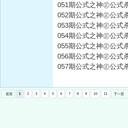
051期公式之神㊣公式
052期公式之神㊣公式
053期公式之神㊣公式
054期公式之神㊣公式
055期公式之神㊣公式
056期公式之神㊣公式
057期公式之神㊣公式
1
2
3
4
5
6
7
8
9
10
11
首页
下一页