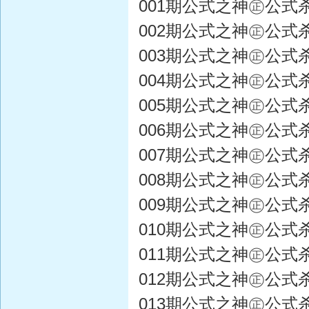
001期公式之神㊣公式
002期公式之神㊣公式
003期公式之神㊣公式
004期公式之神㊣公式
005期公式之神㊣公式
006期公式之神㊣公式
007期公式之神㊣公式
008期公式之神㊣公式
009期公式之神㊣公式
010期公式之神㊣公式
011期公式之神㊣公式
012期公式之神㊣公式
013期公式之神㊣公式