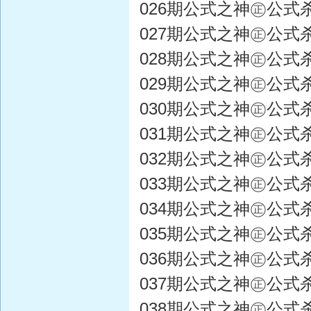
026期公式之神㊣公式
027期公式之神㊣公式
028期公式之神㊣公式
029期公式之神㊣公式
030期公式之神㊣公式
031期公式之神㊣公式
032期公式之神㊣公式
033期公式之神㊣公式
034期公式之神㊣公式
035期公式之神㊣公式
036期公式之神㊣公式
037期公式之神㊣公式
038期公式之神㊣公式