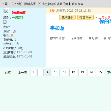
主题 : 【057期】原创高手【公式之神㊣公式杀①肖】独家发表
8楼
发表于: 2026-05-28 13:48
【赌霸赌霸】
签到赚钱
打赏高手
u
历史记录
级别：
一级高手
你的
发帖:
事如意
威望:
0 点
铜币:
枚
你的辛劳付出，无限感激，千言万语汇一语《
贡献值:
点
好评度:
0 点
在线时间: 0(时)
注册时间:
1970-01-01
最后登录:
1970-01-01
7
8
9
10
11
12
13
14
15
首页
上一页
下