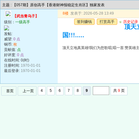
主题 : 【057期】原创高手【香港财神报稳定生肖区】独家发表
8楼
发表于: 2026-05-28 13:49
【武当青乌子】
签到赚钱
打赏高手
u
历史记录
级别：
一级高手
顶天
发帖:
国!!!.....
威望:
0 点
铜币:
枚
顶天立地真英雄!我们为您歌唱;唱一首:赞英雄主义歌遍
贡献值:
点
好评度:
0 点
在线时间: 0(时)
注册时间:
1970-01-01
最后登录:
1970-01-01
4
5
6
7
8
9
共
9
页
首页
上一页