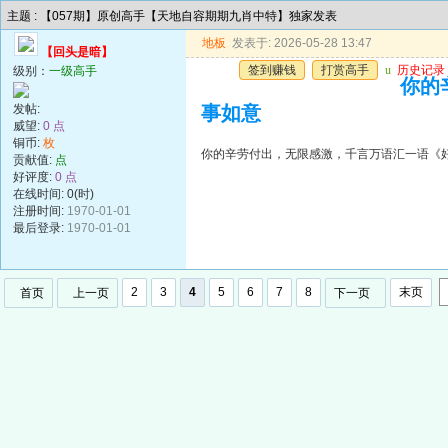
主题 : 【057期】原创高手【天地自容期期九肖中特】独家发表
地板
发表于: 2026-05-28 13:47
【回头是暗】
签到赚钱
打赏高手
u
历史记录
级别：
一级高手
你的
发帖:
事如意
威望:
0 点
铜币:
枚
你的辛劳付出，无限感激，千言万语汇一语《
贡献值:
点
好评度:
0 点
在线时间: 0(时)
注册时间:
1970-01-01
最后登录:
1970-01-01
2
3
4
5
6
7
8
末页
首页
上一页
下一页