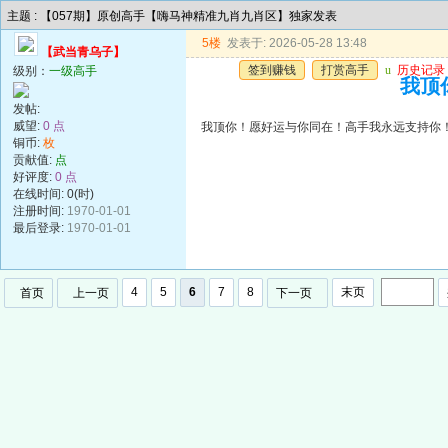
主题 : 【057期】原创高手【嗨马神精准九肖九肖区】独家发表
5楼
发表于: 2026-05-28 13:48
【武当青乌子】
签到赚钱
打赏高手
u
历史记录
级别：
一级高手
我顶
发帖:
威望:
0 点
我顶你！愿好运与你同在！高手我永远支持你
铜币:
枚
贡献值:
点
好评度:
0 点
在线时间: 0(时)
注册时间:
1970-01-01
最后登录:
1970-01-01
4
5
6
7
8
末页
首页
上一页
下一页