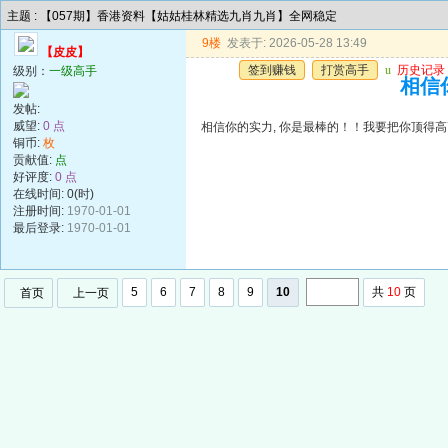
主题 : 【057期】香港资料【姑姑桂林精选九肖九肖】全网稳定
9楼
发表于: 2026-05-28 13:49
【皮皮】
签到赚钱
打赏高手
u
历史记录
级别：
一级高手
相信你
发帖:
威望:
0 点
相信你的实力, 你是最棒的！！我要把你顶得高高的..
铜币:
枚
贡献值:
点
好评度:
0 点
在线时间: 0(时)
注册时间:
1970-01-01
最后登录:
1970-01-01
5
6
7
8
9
10
共
10
页
首页
上一页