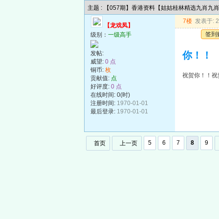
主题 : 【057期】香港资料【姑姑桂林精选九肖九
7楼
发表于: 20
【龙戏凤】
签到
级别：
一级高手
发帖:
你！！
威望:
0 点
铜币:
枚
祝贺你！！祝
贡献值:
点
好评度:
0 点
在线时间: 0(时)
注册时间:
1970-01-01
最后登录:
1970-01-01
5
6
7
8
9
首页
上一页