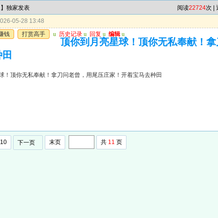
尾】独家发表
阅读
22724
次 |
26-05-28 13:48
赚钱
打赏高手
u
历史记录
u
回复
u
编辑
u
顶你到月亮星球！顶你无私奉献！拿
种田
球！顶你无私奉献！拿刀问老曾，用尾压庄家！开着宝马去种田
10
末页
共
11
页
下一页