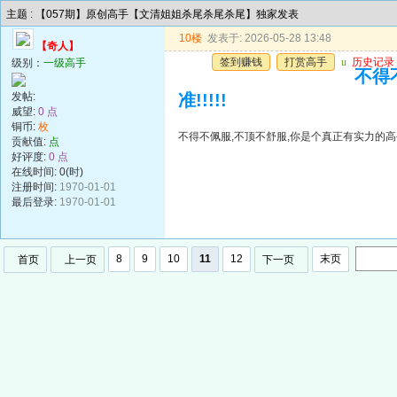
主题 : 【057期】原创高手【文清姐姐杀尾杀尾杀尾】独家发表
10楼
发表于: 2026-05-28 13:48
【奇人】
签到赚钱
打赏高手
u
历史记录
级别：
一级高手
不得
发帖:
准!!!!!
威望:
0 点
铜币:
枚
不得不佩服,不顶不舒服,你是个真正有实力的高手,
贡献值:
点
好评度:
0 点
在线时间: 0(时)
注册时间:
1970-01-01
最后登录:
1970-01-01
8
9
10
11
12
末页
首页
上一页
下一页