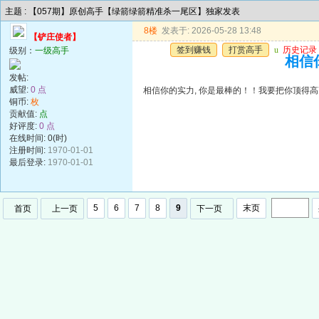
主题 : 【057期】原创高手【绿箭绿箭精准杀一尾区】独家发表
8楼
发表于: 2026-05-28 13:48
【铲庄使者】
签到赚钱
打赏高手
u
历史记录
级别：
一级高手
相信你
发帖:
威望:
0 点
相信你的实力, 你是最棒的！！我要把你顶得高高的..
铜币:
枚
贡献值:
点
好评度:
0 点
在线时间: 0(时)
注册时间:
1970-01-01
最后登录:
1970-01-01
5
6
7
8
9
末页
首页
上一页
下一页