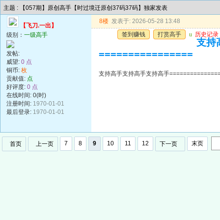
主题 : 【057期】原创高手【时过境迁原创37码37码】独家发表
8楼
发表于: 2026-05-28 13:48
【飞刀.一出】
签到赚钱
打赏高手
u
历史记录
级别：
一级高手
支持高
================
发帖:
威望:
0 点
铜币:
枚
支持高手支持高手支持高手=================
贡献值:
点
好评度:
0 点
在线时间: 0(时)
注册时间:
1970-01-01
最后登录:
1970-01-01
7
8
9
10
11
12
末页
首页
上一页
下一页