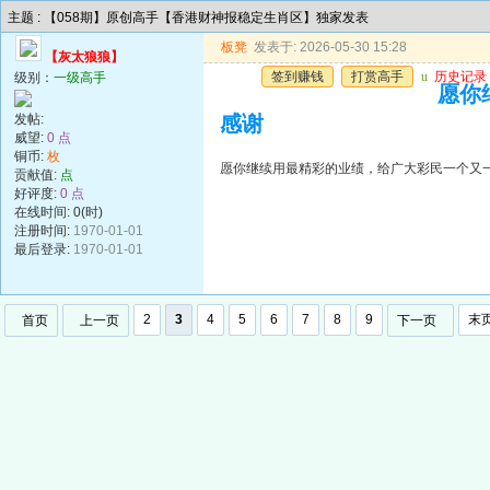
主题 : 【058期】原创高手【香港财神报稳定生肖区】独家发表
板凳
发表于: 2026-05-30 15:28
【灰太狼狼】
签到赚钱
打赏高手
u
历史记录
级别：
一级高手
愿你
发帖:
感谢
威望:
0 点
铜币:
枚
愿你继续用最精彩的业绩，给广大彩民一个又
贡献值:
点
好评度:
0 点
在线时间: 0(时)
注册时间:
1970-01-01
最后登录:
1970-01-01
2
3
4
5
6
7
8
9
末
首页
上一页
下一页