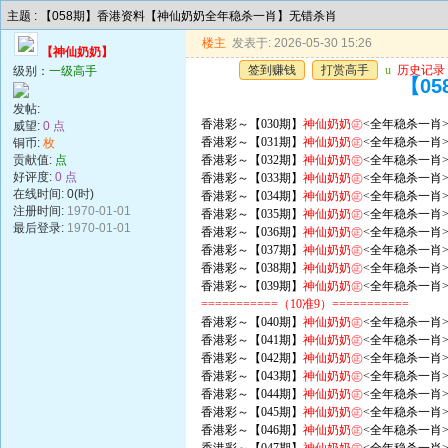
主题 : 【058期】香港资料【神仙奶奶全年稳杀一肖】无错杀肖
楼主
发表于: 2026-05-30 15:26
【神仙奶奶】
签到赚钱
打赏高手
u
历史记录
级别：
一级高手
【0
发帖:
香港彩～【030期】
神仙奶奶㊣
<全年稳杀一肖
威望:
0 点
香港彩～【031期】
神仙奶奶㊣
<全年稳杀一肖
铜币:
枚
贡献值:
点
香港彩～【032期】
神仙奶奶㊣
<全年稳杀一肖
好评度:
0 点
香港彩～【033期】
神仙奶奶㊣
<全年稳杀一肖
在线时间: 0(时)
香港彩～【034期】
神仙奶奶㊣
<全年稳杀一肖
注册时间:
1970-01-01
香港彩～【035期】
神仙奶奶㊣
<全年稳杀一肖
最后登录:
1970-01-01
香港彩～【036期】
神仙奶奶㊣
<全年稳杀一肖
香港彩～【037期】
神仙奶奶㊣
<全年稳杀一肖
香港彩～【038期】
神仙奶奶㊣
<全年稳杀一肖
香港彩～【039期】
神仙奶奶㊣
<全年稳杀一肖
===========（10准9）===========
香港彩～【040期】
神仙奶奶㊣
<全年稳杀一肖
香港彩～【041期】
神仙奶奶㊣
<全年稳杀一肖
香港彩～【042期】
神仙奶奶㊣
<全年稳杀一肖
香港彩～【043期】
神仙奶奶㊣
<全年稳杀一肖
香港彩～【044期】
神仙奶奶㊣
<全年稳杀一肖
香港彩～【045期】
神仙奶奶㊣
<全年稳杀一肖
香港彩～【046期】
神仙奶奶㊣
<全年稳杀一肖