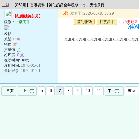
主题 : 【058期】香港资料【神仙奶奶全年稳杀一肖】无错杀肖
6楼
发表于: 2026-05-30 15:29
【红颜独笑芬芳】
签到赚钱
打赏高手
u
历史记录
级别：
一级高手
准准
发帖:
威望:
0 点
准准准准准准准准准准准准准准准准准准准准
铜币:
枚
贡献值:
点
好评度:
0 点
在线时间: 0(时)
注册时间:
1970-01-01
最后登录:
1970-01-01
5
6
7
8
9
10
11
末页
首页
上一页
下一页