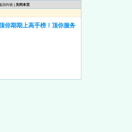
返回列表
|
关闭本页
顶你期期上高手榜！顶你服务