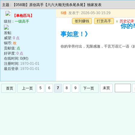
主题 : 【058期】原创高手【六六大顺无情杀尾杀尾】独家发表
6楼
发表于: 2026-05-30 15:29
【单枪匹马】
签到赚钱
打赏高手
u
历史记录
级别：
一级高手
你的
发帖:
事如意！》
威望:
0 点
铜币:
枚
你的辛劳付出，无限感激，千言万语汇一语《
贡献值:
点
好评度:
0 点
在线时间: 0(时)
注册时间:
1970-01-01
最后登录:
1970-01-01
5
6
7
8
9
末页
首页
上一页
下一页