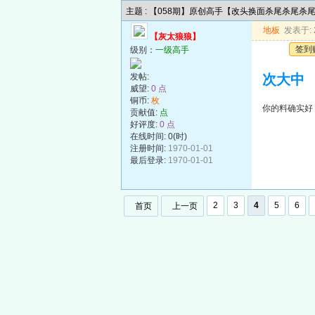
主题 : 【058期】原创高手【改头换面杀尾杀尾杀
地板
发表于: 2
【灰太狼狼】
签到
级别：
一级高手
发帖:
次大中
威望:
0 点
铜币:
枚
你的料确实好
贡献值:
点
好评度:
0 点
在线时间: 0(时)
注册时间:
1970-01-01
最后登录:
1970-01-01
2
3
4
5
6
首页
上一页