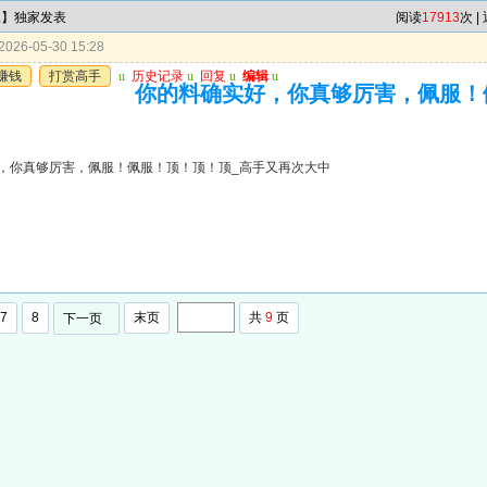
尾】独家发表
阅读
17913
次 |
026-05-30 15:28
赚钱
打赏高手
u
历史记录
u
回复
u
编辑
u
你的料确实好，你真够厉害，佩服！
，你真够厉害，佩服！佩服！顶！顶！顶_高手又再次大中
7
8
末页
共
9
页
下一页