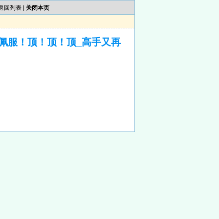
返回列表
|
关闭本页
佩服！顶！顶！顶_高手又再