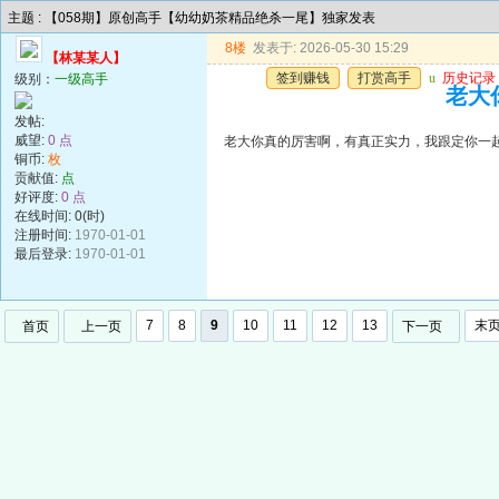
主题 : 【058期】原创高手【幼幼奶茶精品绝杀一尾】独家发表
8楼
发表于: 2026-05-30 15:29
【林某某人】
签到赚钱
打赏高手
u
历史记录
级别：
一级高手
老大
发帖:
威望:
0 点
老大你真的厉害啊，有真正实力，我跟定你一
铜币:
枚
贡献值:
点
好评度:
0 点
在线时间: 0(时)
注册时间:
1970-01-01
最后登录:
1970-01-01
7
8
9
10
11
12
13
末
首页
上一页
下一页