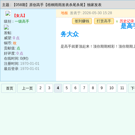
主题 : 【058期】原创高手【梧桐雨雨发表杀尾杀尾】独家发表
地板
发表于: 2026-05-30 15:28
【女儿】
签到赚钱
打赏高手
u
历史记录
级别：
一级高手
是高
发帖:
务大众
威望:
0 点
铜币:
枚
是高手就要顶起来！顶你期期精彩！顶你期期
贡献值:
点
好评度:
0 点
在线时间: 0(时)
注册时间:
1970-01-01
最后登录:
1970-01-01
2
3
4
5
6
7
8
9
10
11
首页
上一页
下