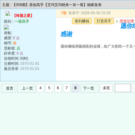
主题 : 【058期】原创高手【艾玛艾玛绝杀一肖一尾】独家发表
7楼
发表于: 2026-05-30 15:29
【玲珑之星】
签到赚钱
打赏高手
u
历史记录
级别：
一级高手
愿你
发帖:
感谢
威望:
0 点
铜币:
枚
愿你继续用最精彩的业绩，给广大彩民一个又
贡献值:
点
好评度:
0 点
在线时间: 0(时)
注册时间:
1970-01-01
最后登录:
1970-01-01
4
5
6
7
8
末页
首页
上一页
下一页