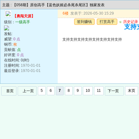
主题 : 【058期】原创高手【蓝色妖姬必杀尾杀尾区】独家发表
6楼
发表于: 2026-05-30 15:29
【勇闯天涯】
签到赚钱
打赏高手
u
历史记录
级别：
一级高手
支持
发帖:
威望:
0 点
支持支持支持支持支持支持支持支持
铜币:
枚
贡献值:
点
好评度:
0 点
在线时间: 0(时)
注册时间:
1970-01-01
最后登录:
1970-01-01
5
6
7
8
9
10
11
末页
首页
上一页
下一页