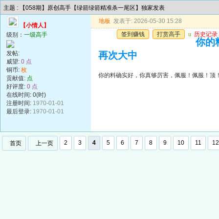
主题 : 【058期】原创高手【绿箭绿箭精准杀一尾区】独家发表
地板
发表于: 2026-05-30 15:28
【小情人】
签到赚钱
打赏高手
u
历史记录
级别：
一级高手
你的
发帖:
再次大中
威望:
0 点
铜币:
枚
你的料确实好，你真够厉害，佩服！佩服！顶
贡献值:
点
好评度:
0 点
在线时间: 0(时)
注册时间:
1970-01-01
最后登录:
1970-01-01
2
3
4
5
6
7
8
9
10
11
12
首页
上一页