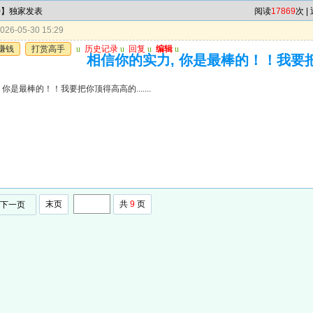
特】独家发表
阅读
17869
次 |
26-05-30 15:29
赚钱
打赏高手
u
历史记录
u
回复
u
编辑
u
相信你的实力, 你是最棒的！！我要把你顶
 你是最棒的！！我要把你顶得高高的.......
末页
共
9
页
下一页