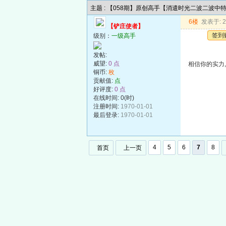
主题 : 【058期】原创高手【消遣时光二波二波中
6楼
发表于: 20
【铲庄使者】
签到
级别：
一级高手
发帖:
威望:
0 点
相信你的实力,
铜币:
枚
贡献值:
点
好评度:
0 点
在线时间: 0(时)
注册时间:
1970-01-01
最后登录:
1970-01-01
4
5
6
7
8
首页
上一页