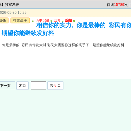
7码】独家发表
阅读
15789
次 |
26-05-30 15:29
赚钱
打赏高手
u
历史记录
u
回复
u
编辑
u
相信你的实力,_你是最棒的_彩民有
．期望你能继续发好料
,_你是最棒的_彩民有你发大财.彩民太需要你这样的高手了．期望你能继续发好料
末页
共
8
页
下一页