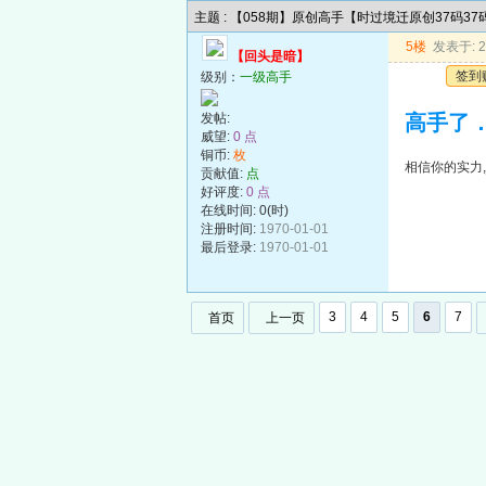
主题 : 【058期】原创高手【时过境迁原创37码3
5楼
发表于: 20
【回头是暗】
签到
级别：
一级高手
发帖:
高手了
威望:
0 点
铜币:
枚
相信你的实力
贡献值:
点
好评度:
0 点
在线时间: 0(时)
注册时间:
1970-01-01
最后登录:
1970-01-01
3
4
5
6
7
首页
上一页