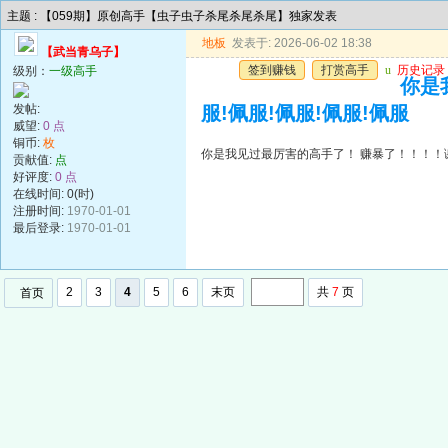
主题 : 【059期】原创高手【虫子虫子杀尾杀尾杀尾】独家发表
地板
发表于: 2026-06-02 18:38
【武当青乌子】
签到赚钱
打赏高手
u
历史记录
级别：
一级高手
你是
发帖:
服!佩服!佩服!佩服!佩服
威望:
0 点
铜币:
枚
你是我见过最厉害的高手了！ 赚暴了！！！！谢谢
贡献值:
点
好评度:
0 点
在线时间: 0(时)
注册时间:
1970-01-01
最后登录:
1970-01-01
2
3
4
5
6
末页
共
7
页
首页