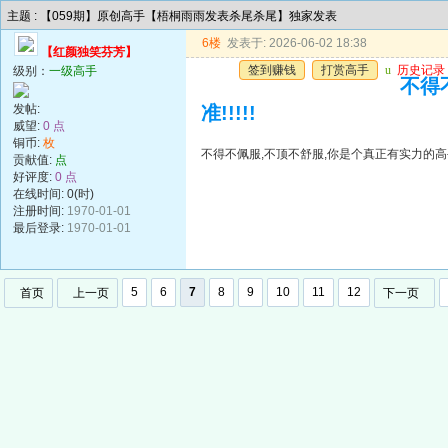
主题 : 【059期】原创高手【梧桐雨雨发表杀尾杀尾】独家发表
6楼
发表于: 2026-06-02 18:38
【红颜独笑芬芳】
签到赚钱
打赏高手
u
历史记录
级别：
一级高手
不得
发帖:
准!!!!!
威望:
0 点
铜币:
枚
不得不佩服,不顶不舒服,你是个真正有实力的高手,
贡献值:
点
好评度:
0 点
在线时间: 0(时)
注册时间:
1970-01-01
最后登录:
1970-01-01
5
6
7
8
9
10
11
12
首页
上一页
下一页