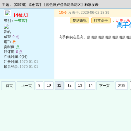
主题 : 【059期】原创高手【蓝色妖姬必杀尾杀尾区】独家发表
10楼
发表于: 2026-06-02 18:39
【小情人】
签到赚钱
打赏高手
u
历史记录
级别：
一级高手
高手
发帖:
威望:
0 点
高手你实在是高。顶顶顶顶顶顶顶顶顶顶顶顶
铜币:
枚
贡献值:
点
好评度:
0 点
在线时间: 0(时)
注册时间:
1970-01-01
最后登录:
1970-01-01
9
10
11
12
13
14
末页
首页
上一页
下一页