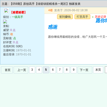
主题 : 【059期】原创高手【绿箭绿箭精准杀一尾区】独家发表
4楼
发表于: 2026-06-02 18:38
【赌霸赌霸】
签到赚钱
打赏高手
u
历史记录
级别：
一级高手
愿你
发帖:
感谢
威望:
0 点
铜币:
枚
愿你继续用最精彩的业绩，给广大彩民一个又
贡献值:
点
好评度:
0 点
在线时间: 0(时)
注册时间:
1970-01-01
最后登录:
1970-01-01
3
4
5
6
7
8
9
末页
首页
上一页
下一页