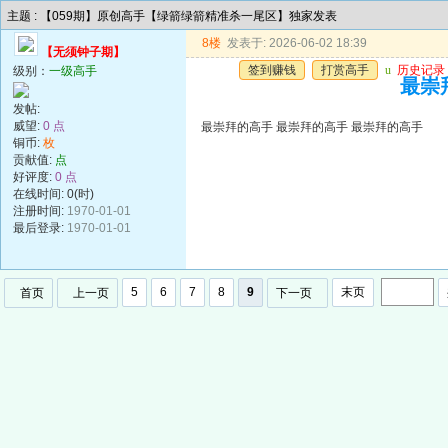
主题 : 【059期】原创高手【绿箭绿箭精准杀一尾区】独家发表
8楼
发表于: 2026-06-02 18:39
【无须钟子期】
签到赚钱
打赏高手
u
历史记录
级别：
一级高手
最崇
发帖:
威望:
0 点
最崇拜的高手 最崇拜的高手 最崇拜的高手
铜币:
枚
贡献值:
点
好评度:
0 点
在线时间: 0(时)
注册时间:
1970-01-01
最后登录:
1970-01-01
5
6
7
8
9
末页
首页
上一页
下一页