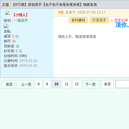
主题 : 【071期】原创高手【虫子虫子杀尾杀尾杀尾】独家发表
9楼
发表于: 2026-07-02 13:17
【小情人】
签到赚钱
打赏高手
u
历史记录
级别：
一级高手
顶你
发帖:
威望:
0 点
顶你上天。我顶顶顶顶顶
铜币:
枚
贡献值:
点
好评度:
0 点
在线时间: 0(时)
注册时间:
1970-01-01
最后登录:
1970-01-01
8
9
10
11
12
末页
首页
上一页
下一页