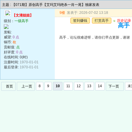
主题 : 【071期】原创高手【艾玛艾玛绝杀一肖一尾】独家发表
9楼
发表于: 2026-07-02 13:18
【文清姐姐】
签到赚钱
打赏高手
u
历史记录
级别：
一级高手
高手
发帖:
威望:
0 点
高手，论坛很难进呀，请你们早点更新，谢谢
铜币:
枚
贡献值:
点
好评度:
0 点
在线时间: 0(时)
注册时间:
1970-01-01
最后登录:
1970-01-01
8
9
10
11
12
13
14
末
首页
上一页
下一页