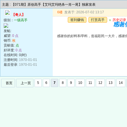
主题 : 【071期】原创高手【艾玛艾玛绝杀一肖一尾】独家发表
6楼
发表于: 2026-07-02 13:17
【奇人】
签到赚钱
打赏高手
u
历史记录
级别：
一级高手
感谢
发帖:
威望:
0 点
感谢你的好料和早料，造福彩民一大片，感谢
铜币:
枚
贡献值:
点
好评度:
0 点
在线时间: 0(时)
注册时间:
1970-01-01
最后登录:
1970-01-01
5
6
7
8
9
10
11
12
13
14
首页
上一页