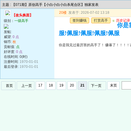
主题 : 【071期】原创高手【小白小白小白杀尾合区】独家发表
20楼
发表于: 2026-07-02 13:18
【改头换面】
签到赚钱
打赏高手
u
历史记录
级别：
一级高手
你是
发帖:
服!佩服!佩服!佩服!佩服
威望:
0 点
铜币:
枚
你是我见过最厉害的高手了！ 赚暴了！！！！谢谢
贡献值:
点
好评度:
0 点
在线时间: 0(时)
注册时间:
1970-01-01
最后登录:
1970-01-01
17
18
19
20
21
末页
首页
上一页
下一页