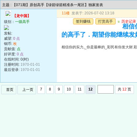
主题 : 【071期】原创高手【绿箭绿箭精准杀一尾区】独家发表
11楼
发表于: 2026-07-02 13:18
【龙中国】
签到赚钱
打赏高手
u
历史记录
级别：
一级高手
相信
发帖:
的高手了．期望你能继续发
威望:
0 点
铜币:
枚
相信你的实力,_你是最棒的_彩民有你发大财
贡献值:
点
好评度:
0 点
在线时间: 0(时)
注册时间:
1970-01-01
最后登录:
1970-01-01
7
8
9
10
11
12
共
12
页
首页
上一页