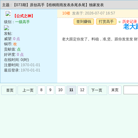
主题 : 【073期】原创高手【梧桐雨雨发表杀尾杀尾】独家发表
10楼
发表于: 2026-07-07 16:57
【公式之神】
签到赚钱
打赏高手
u
历史记录
级别：
一级高手
老大
发帖:
威望:
0 点
老大跟定你发了。料稳，准,坚。跟你发发发 财
铜币:
枚
贡献值:
点
好评度:
0 点
在线时间: 0(时)
注册时间:
1970-01-01
最后登录:
1970-01-01
8
9
10
11
12
末页
首页
上一页
下一页