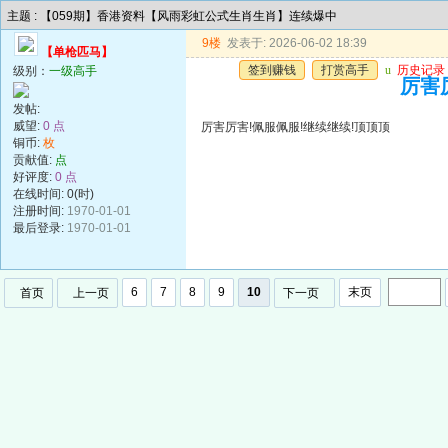
主题 : 【059期】香港资料【风雨彩虹公式生肖生肖】连续爆中
9楼
发表于: 2026-06-02 18:39
【单枪匹马】
签到赚钱
打赏高手
u
历史记录
级别：
一级高手
厉害
发帖:
威望:
0 点
厉害厉害!佩服佩服!继续继续!顶顶顶
铜币:
枚
贡献值:
点
好评度:
0 点
在线时间: 0(时)
注册时间:
1970-01-01
最后登录:
1970-01-01
6
7
8
9
10
末页
首页
上一页
下一页