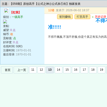
主题 : 【059期】原创高手【公式之神㊣公式杀①肖】独家发表
12楼
发表于: 2026-06-02 18:37
【红我】
签到赚钱
打赏高手
u
历史记录
级别：
一级高手
不得
发帖:
准!!!!!
威望:
0 点
铜币:
枚
不得不佩服,不顶不舒服,你是个真正有实力的高手,
贡献值:
点
好评度:
0 点
在线时间: 0(时)
注册时间:
1970-01-01
最后登录:
1970-01-01
11
12
13
14
15
16
17
18
19
首页
上一页