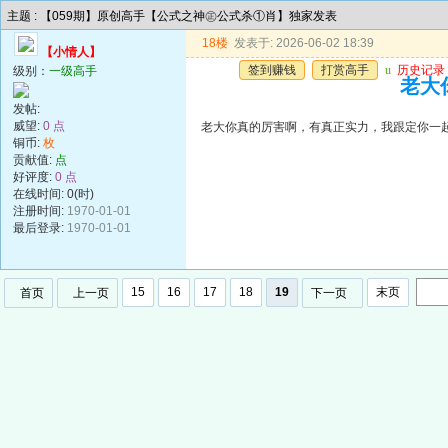
主题 : 【059期】原创高手【公式之神㊣公式杀①肖】独家发表
18楼
发表于: 2026-06-02 18:39
【小情人】
签到赚钱
打赏高手
u
历史记录
级别：
一级高手
老大
发帖:
威望:
0 点
老大你真的厉害啊，有真正实力，我跟定你一
铜币:
枚
贡献值:
点
好评度:
0 点
在线时间: 0(时)
注册时间:
1970-01-01
最后登录:
1970-01-01
15
16
17
18
19
末页
首页
上一页
下一页