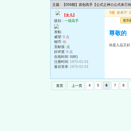
主题 : 【059期】原创高手【公式之神㊣公式杀①
5楼
发表于: 20
【女儿】
签到
级别：
一级高手
发帖:
尊敬的
威望:
0 点
铜币:
枚
你是人品又好
贡献值:
点
好评度:
0 点
在线时间: 0(时)
注册时间:
1970-01-01
最后登录:
1970-01-01
4
5
6
7
8
首页
上一页