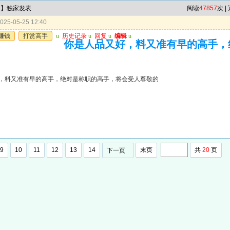
肖】独家发表
阅读
47857
次 |
25-05-25 12:40
赚钱
打赏高手
u
历史记录
u
回复
u
编辑
u
你是人品又好，料又准有早的高手，
，料又准有早的高手，绝对是称职的高手，将会受人尊敬的
9
10
11
12
13
14
末页
共
20
页
下一页