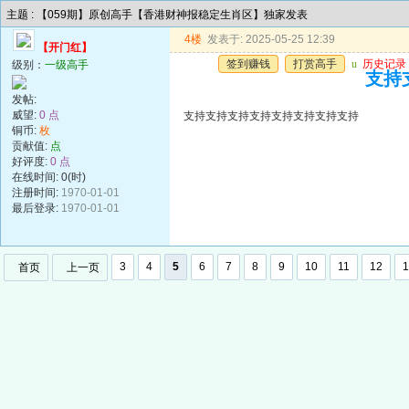
主题 : 【059期】原创高手【香港财神报稳定生肖区】独家发表
4楼
发表于: 2025-05-25 12:39
【开门红】
签到赚钱
打赏高手
u
历史记录
级别：
一级高手
支持
发帖:
威望:
0 点
支持支持支持支持支持支持支持支持
铜币:
枚
贡献值:
点
好评度:
0 点
在线时间: 0(时)
注册时间:
1970-01-01
最后登录:
1970-01-01
3
4
5
6
7
8
9
10
11
12
1
首页
上一页