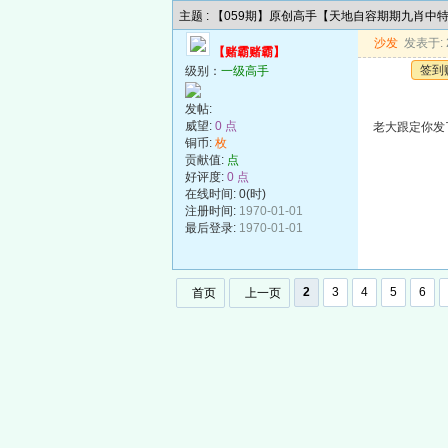
主题 : 【059期】原创高手【天地自容期期九肖中
沙发
发表于: 2
【赌霸赌霸】
签到
级别：
一级高手
发帖:
威望:
0 点
老大跟定你发
铜币:
枚
贡献值:
点
好评度:
0 点
在线时间: 0(时)
注册时间:
1970-01-01
最后登录:
1970-01-01
2
3
4
5
6
首页
上一页