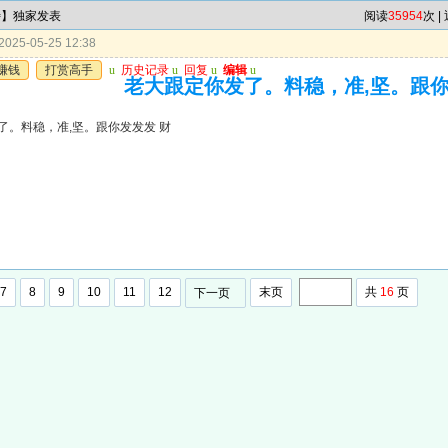
特】独家发表
阅读
35954
次 |
025-05-25 12:38
赚钱
打赏高手
u
历史记录
u
回复
u
编辑
u
老大跟定你发了。料稳，准,坚。跟你
了。料稳，准,坚。跟你发发发 财
7
8
9
10
11
12
末页
共
16
页
下一页