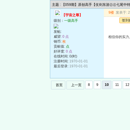
主题 : 【059期】原创高手【仗剑东游㊣㊣七尾中
9楼
发表于: 20
【宇宙之尊】
签到
级别：
一级高手
发帖:
威望:
0 点
相信你的实力,
铜币:
枚
贡献值:
点
好评度:
0 点
在线时间: 0(时)
注册时间:
1970-01-01
最后登录:
1970-01-01
8
9
10
11
12
首页
上一页