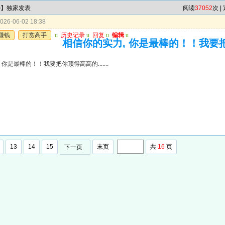
特】独家发表
阅读
37052
次 |
26-06-02 18:38
赚钱
打赏高手
u
历史记录
u
回复
u
编辑
u
相信你的实力, 你是最棒的！！我要把你顶
 你是最棒的！！我要把你顶得高高的.......
13
14
15
末页
共
16
页
下一页