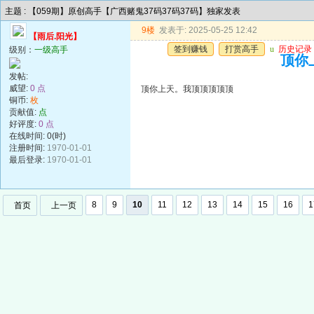
主题 : 【059期】原创高手【广西赌鬼37码37码37码】独家发表
9楼
发表于: 2025-05-25 12:42
【雨后.阳光】
签到赚钱
打赏高手
u
历史记录
级别：
一级高手
顶你
发帖:
威望:
0 点
顶你上天。我顶顶顶顶顶
铜币:
枚
贡献值:
点
好评度:
0 点
在线时间: 0(时)
注册时间:
1970-01-01
最后登录:
1970-01-01
8
9
10
11
12
13
14
15
16
1
首页
上一页