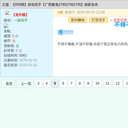
主题 : 【059期】原创高手【广西赌鬼37码37码37码】独家发表
4楼
发表于: 2025-05-25 12:39
【龙中国】
签到赚钱
打赏高手
u
历史记录
级别：
一级高手
不得
发帖:
准!!!!!
威望:
0 点
铜币:
枚
不得不佩服,不顶不舒服,你是个真正有实力的高手,
贡献值:
点
好评度:
0 点
在线时间: 0(时)
注册时间:
1970-01-01
最后登录:
1970-01-01
3
4
5
6
7
8
9
10
11
12
1
首页
上一页