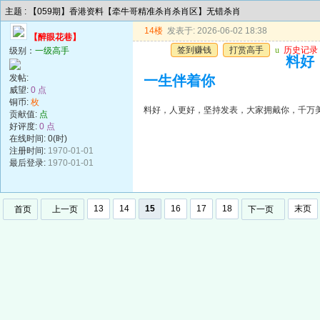
主题 : 【059期】香港资料【牵牛哥精准杀肖杀肖区】无错杀肖
14楼
发表于: 2026-06-02 18:38
【醉眼花巷】
签到赚钱
打赏高手
u
历史记录
级别：
一级高手
料好
发帖:
一生伴着你
威望:
0 点
铜币:
枚
料好，人更好，坚持发表，大家拥戴你，千万
贡献值:
点
好评度:
0 点
在线时间: 0(时)
注册时间:
1970-01-01
最后登录:
1970-01-01
13
14
15
16
17
18
末页
首页
上一页
下一页